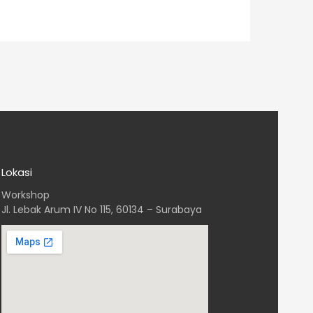
Lokasi
Workshop
Jl. Lebak Arum IV No 115, 60134 – Surabaya