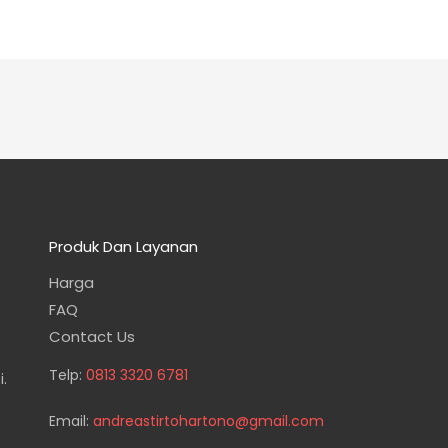
Produk Dan Layanan
Harga
FAQ
Contact Us
Telp:
0813 3320 6781
.
Email:
andreastirtohartono@gmail.com