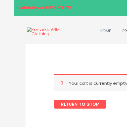
Skip
Call Us Now 081333206781
to
content
HOME
P
Your cart is currently empty
RETURN TO SHOP